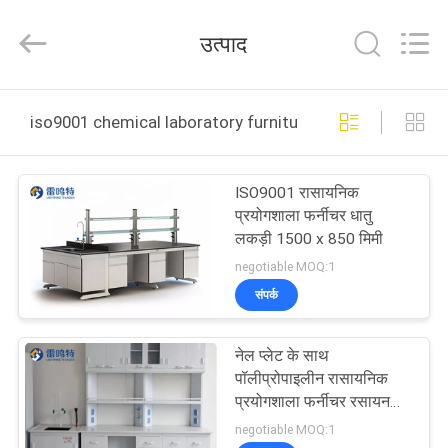
equipment
Co.,
Ltd.
उत्पाद
All
Rights
Reserved.
Developed
घर
by
ECER
iso9001 chemical laboratory furniture ऑनलाइन निर्माण
उत्पादों
ISO9001 रासायनिक
प्रयोगशाला फर्नीचर धातु
हमारे
लकड़ी 1500 x 850 मिमी
बारे
negotiable MOQ:1
संपर्क
में
नेल प्लेट के साथ
फ़ैक्टरी
पॉलीप्रोपाइलीन रासायनिक
टूर
प्रयोगशाला फर्नीचर रसायन
विज्ञान लैब बेंच
negotiable MOQ:1