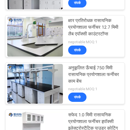
संपर्क
गुणवत्ता
नियंत्रण
क्षार प्रतिरोधक रासायनिक
प्रयोगशाला फर्नीचर 12.7 मिमी
हमसे
लैब एपॉक्सी काउंटरटॉप्स
negotiable MOQ:1
संपर्क
संपर्क
करें
अनुकूलित ऊँचाई 750 मिमी
समाचार
रासायनिक प्रयोगशाला फर्नीचर
काम बेंच
negotiable MOQ:1
मामले
संपर्क
एक
सफेद 1.0 मिमी रासायनिक
उद्धरण
प्रयोगशाला फर्नीचर इपॉक्सी
इलेक्ट्रोस्टैटिक पाउडर कोटिंग