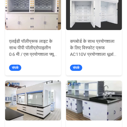
का
अनुरोध
करें
साइटमैप
एलईडी पॉलीप्रूफ लाइट के
कपबोर्ड के साथ प्रयोगशाला
साथ पीपी पॉलीप्रोपाइलीन
के लिए विस्फोट प्रूफ
0.6 मी / एस प्रयोगशाला फ्यूम
AC110V प्रयोगशाला धूआं
PRIVACY
हुड
डाकू
POLICY
संपर्क
संपर्क