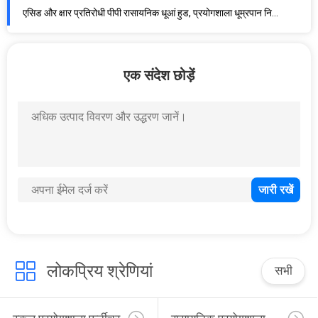
एसिड और क्षार प्रतिरोधी पीपी रासायनिक धूआं हुड, प्रयोगशाला धूम्रपान निकास प्रणाली
स्टेनलेस स्टील एसिड और क्षार प्रतिरोधी धूआं हुड प्रयोगशाला स्टेनलेस स्टील जंग प्रतिरोधी धूआं हुड
स्टेनलेस स्टील बेंचटॉप धूआं हुड प्रयोगशाला रासायनिक फर्नीचर
रासायनिक प्रयोगशाला जंग प्रतिरोधी स्टेनलेस स्टील धूआं हुड धूआं हुड
एक संदेश छोड़ें
जैविक सुरक्षा कैबिनेट प्रयोगशाला फर्नीचर स्टेनलेस स्टील कस्टम धूआं हुड धूआं हुड
प्रयोगशाला बुनियादी उपकरण सभी स्टेनलेस स्टील जंग प्रतिरोधी धूआं हुड धूआं हूड
2020 अपग्रेडेड डक्टलेस फ्यूम हुड डेस्कटॉप ऑल-स्टील फ्यूम हुड
धमाका-सबूत टेम्पर्ड स्कूल प्रयोगशाला बेंच फ्यूम हूड
वेंटिलेशन पाइप निकास वैरिएबल एयर वॉल्यूम धूआं हुड स्टील प्रयोगशाला फर्नीचर की
एयर सर्कुलेशन के लिए डेस्कटॉप 850 मिमी प्रयोगशाला फ़्यूम हूड
धातु ISO18001 प्रयोगशाला धूआं अलमारी टेबल टॉप धूआं हुड
अग्निरोधक धूआं हुड कैबिनेट विरोधी बैक्टीरियल वायु विज्ञान धूआं हुड
सभी स्टील 30W प्रकाश डेस्कटॉप धूआं हुड जंग प्रतिरोधी
लोकप्रिय श्रेणियां
सभी
रसायन विज्ञान प्रयोगशाला के लिए पॉलीप्रोपाइलीन प्लास्टिक धूआं हुड ISO14001
वेंटिलेशन फैन के साथ रासायनिक प्रयोगशाला धूआं हुड पॉलीप्रोपाइलीन