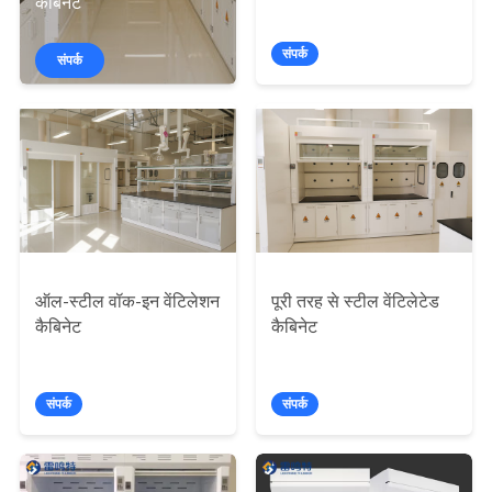
कैबिनेट
गुणवत्ता
नियंत्रण
संपर्क
संपर्क
हमसे
संपर्क
करें
समाचार
ऑल-स्टील वॉक-इन वेंटिलेशन
पूरी तरह से स्टील वेंटिलेटेड
कैबिनेट
कैबिनेट
मामले
संपर्क
संपर्क
एक
उद्धरण