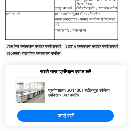
लिए प्रतिरोधी
नाखून का बोर्ड
पॉलीप्रोपाइलीन / स्टेनलेस स्टील
अन्य सामान
आपातकालीन सुरक्षा बौछार और बरौनी
स्मोक एक्सट्रैक्टर / परमाणु अवशोषण एक्सट्रूडर
फ्लैप
पावर सॉकेट / पावर बॉक्स
750 मिमी प्रयोगशाला काउंटर सबसे ऊपर है
SS316 प्रयोगशाला काउंटर सबसे ऊपर है
ISO9001 रासायनिक प्रयोगशाला फर्नीचर
सबसे उत्तम प्रतिदान प्राप्त करें
प्रयोगशाला ISO14001 स्टील वुड वर्कबेन्च
एपॉक्सी पाउडर कोटिंग
जारी रखें