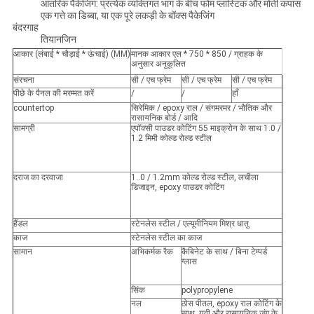
आंतरिक पैकेजिंग: प्रत्येक व्यक्तिगत भाग के बीच फोम प्लास्टिक और मोती कपास
एक गत्ते का डिब्बा, या एक पूरे लकड़ी के बॉक्स पैकेजिंग
बंदरगाह
तियानजिन
आकार (लंबाई * चौड़ाई * ऊंचाई) (MM)
मानक आकार एल * 750 * 850 / ग्राहक के
अनुसार अनुकूलित
संरचना
सी / एच फ्रेम
सी / एच फ्रेम
सी / एच फ्रेम
पीछे के पैनल की मरम्मत करें
/
/
हाँ
countertop
सिरेमिक / epoxy राल / संगमरमर / भौतिक और
रासायनिक बोर्ड / आदि
सामग्री
एपॉक्सी पाउडर कोटिंग 55 माइक्रोन के साथ 1.0 /
1.2 मिमी कोल्ड रोल्ड स्टील
दराज का दरवाजा
1..0 / 1.2mm कोल्ड रोल्ड स्टील, लचीला
डिजाइन, epoxy पाउडर कोटिंग
हैंडल
स्टेनलेस स्टील / एल्यूमीनियम मिश्र धातु
काज
स्टेनलेस स्टील का काज
सामान
अभिकर्मक रैक
कैबिनेट के साथ / बिना टेम्पर्ड
ग्लास
सिंक
polypropylene
नल
ठोस पीतल, epoxy राल कोटिंग के
साथ, यूवी और रासायनिक जंग के