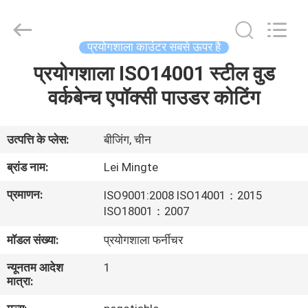
leimingte
laboratory
equipment
Co.,
Ltd.
प्रयोगशाला काउंटर सबसे ऊपर है
All
Rights
Reserved.
प्रयोगशाला ISO14001 स्टील वुड
घर
Developed
by
वर्कबेन्च एपॉक्सी पाउडर कोटिंग
ECER
उत्पादों
उत्पत्ति के प्लेस:
बीजिंग, चीन
हमारे
ब्रांड नाम:
Lei Mingte
बारे
प्रमाणन:
ISO9001:2008 ISO14001：2015
में
ISO18001：2007
मॉडल संख्या:
प्रयोगशाला फर्नीचर
फ़ैक्टरी
न्यूनतम आदेश
1
टूर
मात्रा: